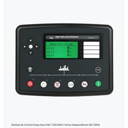
Módulo de Control Deep Sea DSE 7320 MKII | Venta Independiente GEYSEM