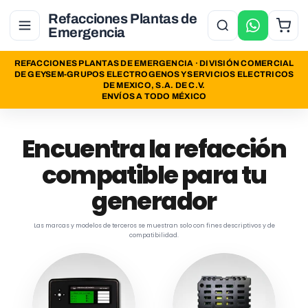
Ir
Directamente
Refacciones Plantas de
Al Contenido
Emergencia
REFACCIONES PLANTAS DE EMERGENCIA · DIVISIÓN COMERCIAL
DE GEYSEM-GRUPOS ELECTROGENOS Y SERVICIOS ELECTRICOS
DE MEXICO, S.A. DE C.V.
ENVÍOS A TODO MÉXICO
Encuentra la refacción
compatible para tu
generador
Las marcas y modelos de terceros se muestran solo con fines descriptivos y de
compatibilidad.