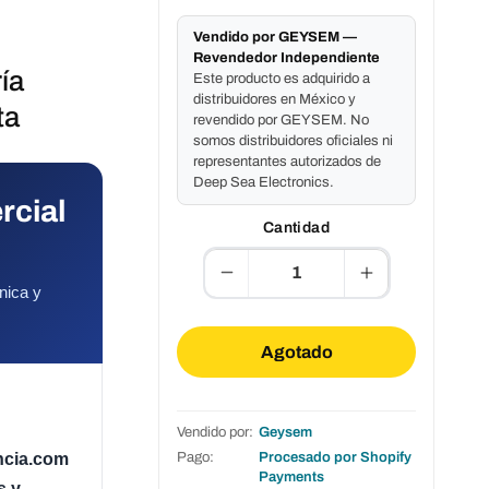
Vendido por GEYSEM —
Revendedor Independiente
ía
Este producto es adquirido a
distribuidores en México y
ta
revendido por GEYSEM. No
somos distribuidores oficiales ni
representantes autorizados de
Deep Sea Electronics.
rcial
Cantidad
Reducir
Aumentar
nica y
cantidad
cantidad
para
para
Módulo
Módulo
Agotado
de
de
Control
Control
Deep
Deep
Sea
Sea
Vendido por:
Geysem
DSE7420
DSE7420
MKII
MKII
ncia.com
Pago:
Procesado por Shopify
|
|
Payments
s y