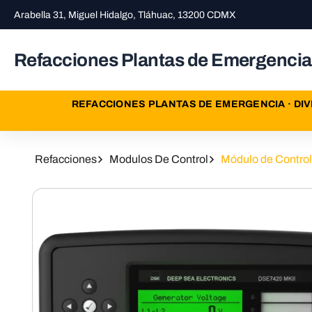
Ir
Arabella 31, Miguel Hidalgo, Tláhuac, 13200 CDMX
Directamente
Al Contenido
Refacciones Plantas de Emergencia
REFACCIONES PLANTAS DE EMERGENCIA · DIV
Refacciones
Modulos De Control
Módulo de Contro
Ir
Directamente
A La
Información
Del Producto