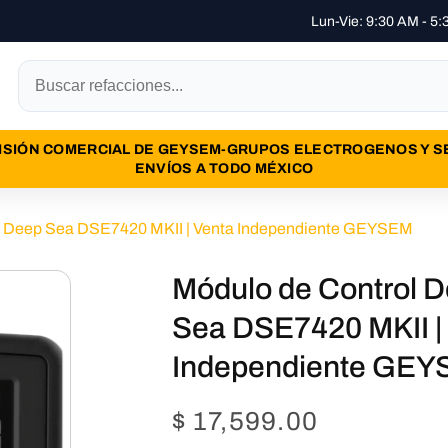
Lun-Vie: 9:30 AM - 5
ISIÓN COMERCIAL DE GEYSEM-GRUPOS ELECTROGENOS Y SERV
ENVÍOS A TODO MÉXICO
l Deep Sea DSE7420 MKII | Venta Independiente GEYSEM
Módulo de Control 
Sea DSE7420 MKII |
Independiente GE
Precio
$ 17,599.00