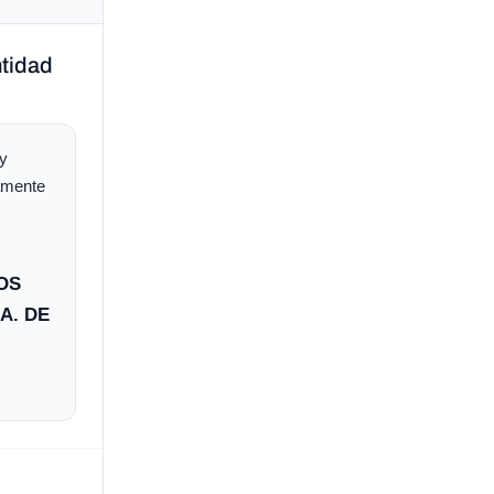
ntidad
 y
ramente
OS
A. DE