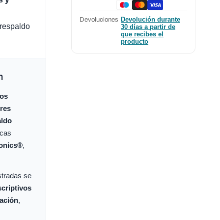
Venta
Venta
Independiente
Independient
Devolución durante
Devoluciones
GEYSEM
GEYSEM
 respaldo
30 días a partir de
que recibes el
producto
n
os
ores
aldo
rcas
ronics®
,
stradas se
criptivos
cación
,