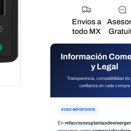
habitual
Envios a
Asesor
todo MX
Gratui
Información Come
y Legal
Transparencia, compatibilidad téc
confianza en cada compra
AVISO IMPORTANTE
En
refaccionesplantasdeemerge
operamos como
comercializadore