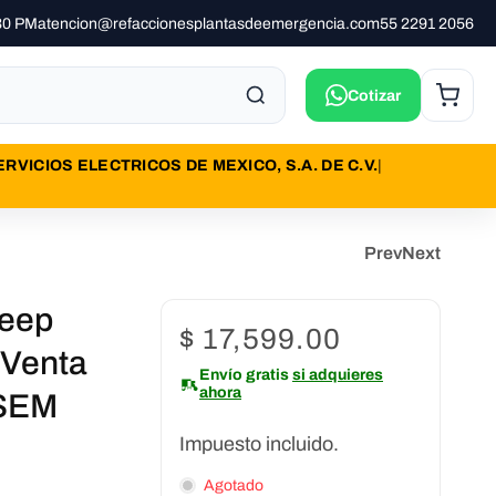
:30 PM
atencion@refaccionesplantasdeemergencia.com
55 2291 2056
Cotizar
ICIOS ELECTRICOS DE MEXICO, S.A. DE C.V.
|
Prev
Next
Deep
Precio
$ 17,599.00
 Venta
habitual
Envío gratis
si adquieres
ahora
YSEM
Impuesto incluido.
Agotado